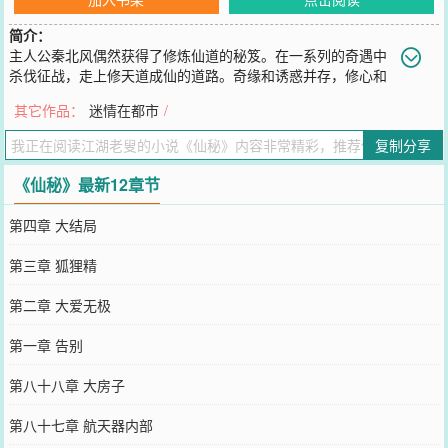
简介：
主人公秦北风偶然获得了修炼仙道的秘笈。在一系列的奇遇中
杀伐征战，走上修天道成仙的道路。奇缘和诱惑并存，修心和
修道平行，真情、亲情、友情、如何处理，仇家的追杀、阴谋陷阱伴
其它作品：
迷情在都市
/
随征程。
您要是觉得《
仙秘
》还不错的话请不要忘记向您QQ群和微博微信里的
复制分享
朋友推荐哦！
《仙秘》最新12章节
第四章 大结局
第三章 狐狸精
第二章 大爱无极
第一章 告别
第八十八章 大房子
第八十七章 航天器内部