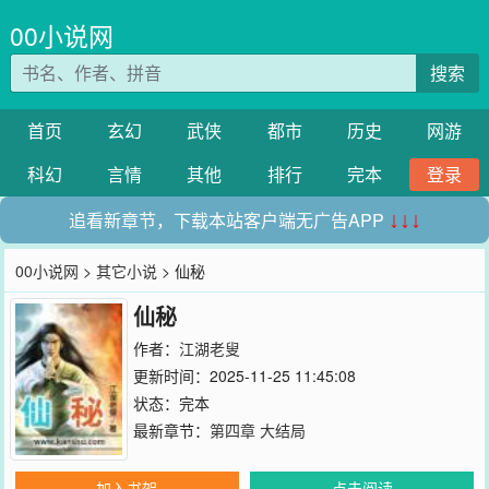
00小说网
搜索
首页
玄幻
武侠
都市
历史
网游
科幻
言情
其他
排行
完本
登录
追看新章节，下载本站客户端无广告APP
↓↓↓
00小说网
>
其它小说
> 仙秘
仙秘
作者：
江湖老叟
更新时间：2025-11-25 11:45:08
状态：完本
最新章节：
第四章 大结局
加入书架
点击阅读