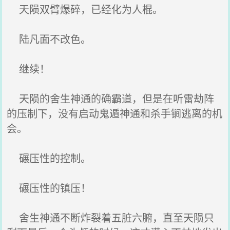
天陨双臂爆碎，已经化为人棍。
陆凡面不改色。
继续！
天陨的舍生神通的确霸道，但是在听雷劫阵
的压制下，没有启动鬼遁神通和杀手锏逃离的机
会。
碾压性的控制。
碾压性的镇压！
舍生神通不断炸裂着五脏六腑，直至天陨只