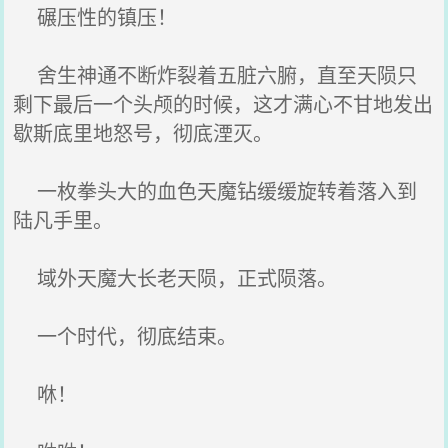
碾压性的镇压！
舍生神通不断炸裂着五脏六腑，直至天陨只
剩下最后一个头颅的时候，这才满心不甘地发出
歇斯底里地怒号，彻底湮灭。
一枚拳头大的血色天魔钻缓缓旋转着落入到
陆凡手里。
域外天魔大长老天陨，正式陨落。
一个时代，彻底结束。
咻！