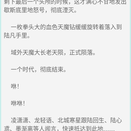
剩下最后一个头颅的时候，这才满心不甘地发出
歇斯底里地怒号，彻底湮灭。
一枚拳头大的血色天魔钻缓缓旋转着落入到
陆凡手里。
域外天魔大长老天陨，正式陨落。
一个时代，彻底结束。
咻！
咻咻！
凌潇潇、龙轻语、北城寒星跟陆回生、陆心
鸢、墨渐离等人闻言，快速抵达到此地……