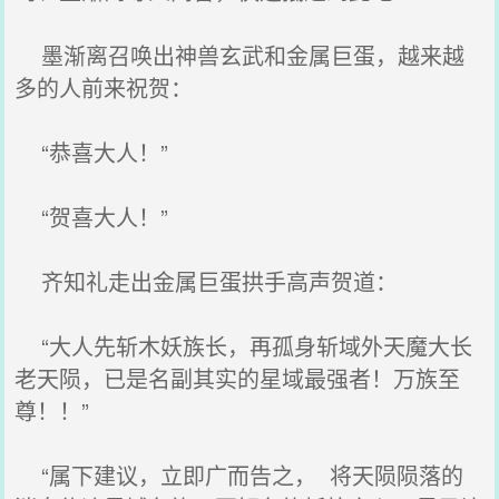
墨渐离召唤出神兽玄武和金属巨蛋，越来越
多的人前来祝贺：
“恭喜大人！”
“贺喜大人！”
齐知礼走出金属巨蛋拱手高声贺道：
“大人先斩木妖族长，再孤身斩域外天魔大长
老天陨，已是名副其实的星域最强者！万族至
尊！！”
“属下建议，立即广而告之， 将天陨陨落的