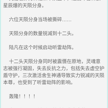
星辰爆的天陨分身。
六位天陨分身当场被撕碎……
天陨分身的数量锐减到十二头。
陆凡在这个时候启动听雷劫阵。
十二头天陨分身同时被震慑在原地，灵魂意
志被强行凝固，失去反抗之力，包括失去虚空护
盾守护，三次激活舍生神通导致实力锐减的天陨
本尊，也受到了听雷劫阵的影响。
轰隆！！！！