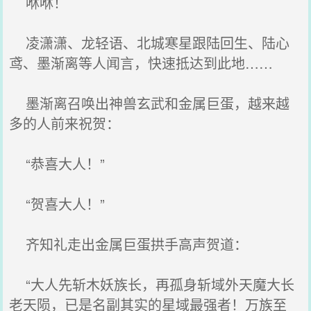
咻咻！
凌潇潇、龙轻语、北城寒星跟陆回生、陆心
鸢、墨渐离等人闻言，快速抵达到此地……
墨渐离召唤出神兽玄武和金属巨蛋，越来越
多的人前来祝贺：
“恭喜大人！”
“贺喜大人！”
齐知礼走出金属巨蛋拱手高声贺道：
“大人先斩木妖族长，再孤身斩域外天魔大长
老天陨，已是名副其实的星域最强者！万族至