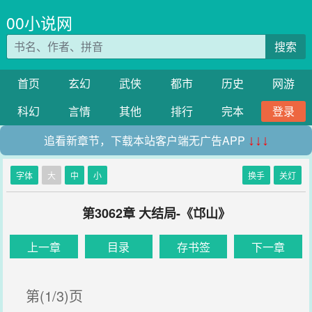
00小说网
搜索
首页
玄幻
武侠
都市
历史
网游
科幻
言情
其他
排行
完本
登录
追看新章节，下载本站客户端无广告APP
↓↓↓
字体
大
中
小
换手
关灯
第3062章 大结局-《邙山》
上一章
目录
存书签
下一章
第(1/3)页