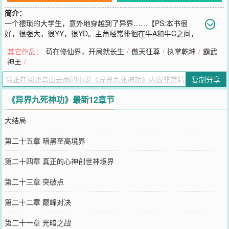
简介：
一个猥琐的大学生，意外地穿越到了异界……【PS:本书很
好，很强大，很YY，很YD。主角经常徘徊在牛A和牛C之间，
他想不牛B都不行啊！还犹豫什么？收藏起，养着。谢了，先！)】
其它作品：
苟在修仙界，开局就长生
/
傲天狂尊
/
执掌乾坤
/
霸武
【另：YY之作，请勿深究,不喜误入！】乌山新书《傲天狂尊》已发
神王
/
布，恳请兄弟姐妹们前去宰杀！多谢！
您要是觉得《
异界九死神功
》还不错的话请不要忘记向您QQ群和微博
复制分享
微信里的朋友推荐哦！
《异界九死神功》最新12章节
大结局
第二十五章 暗黑至高境界
第二十四章 真正的心神创世神境界
第二十三章 突破点
第二十二章 巅峰对决
第二十一章 光暗之战