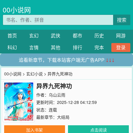
00小说网
搜索
首页
玄幻
武侠
都市
历史
网游
科幻
言情
其他
排行
完本
登录
追看新章节，下载本站客户端无广告APP
↓↓↓
00小说网
>
玄幻小说
> 异界九死神功
异界九死神功
作者：
乌山云雨
更新时间：2025-12-28 04:12:59
状态：连载
最新章节：
大结局
加入书架
点击阅读