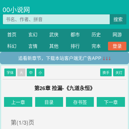
00小说网
搜索
首页
玄幻
武侠
都市
历史
网游
科幻
言情
其他
排行
完本
登录
追看新章节，下载本站客户端无广告APP
↓↓↓
字体
大
中
小
换手
关灯
第26章 捡漏-《九道永恒》
上一章
目录
存书签
下一章
第(1/3)页