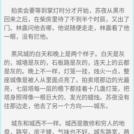
拍卖会要等到掌灯时分才开始，苏夜从黑市
回来之后，在柴房里待了不到半个时辰，又出了
门。林震问他去哪，他说随便走走，林震看了他
一眼，没有拦他。
黑风城的白天和晚上是两个样子。白天是灰
的，城墙是灰的，石板路是灰的，连天上的云都
是灰的。晚上不一样，灯笼一挂，烛火一点，整
座城像是被人从里面点亮了。拍卖塔那边的光最
亮，七层塔每一层的檐下都挂着十几盏灯笼，把
塔身照得像一根巨大的、发光的蜡烛。苏夜没有
往那边走，他去了另一个方向——城东。
城东和城西不一样。城西是散修和穷人的地
盘，路窄，房子矮，气味也不好。城东路宽，两