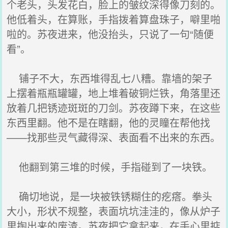
个老头，头发花白，脸上的皱纹深得像刀刻的。
他低着头，在算账，手指拨着算盘珠子，噼里啪
啦的。苏夜进来，他没抬头，只说了一句“随便
看”。
铺子不大，东西堆得乱七八糟。靠墙的架子
上摆着瓶瓶罐罐，地上堆着破铜烂铁，角落里还
放着几把锈迹斑斑的刀剑。苏夜蹲下来，在这些
东西里翻。他不是在瞎翻，他的灵瞳在帮他找
——找那些灵气藏得深、表面看不出来的东西。
他翻到第三堆的时候，手指碰到了一块铁。
确切地说，是一块被铁锈糊住的疙瘩。拳头
大小，形状不规整，表面坑坑洼洼的，像从炉子
里掏出来的废渣。苏夜把它拿起来，在手心里掂