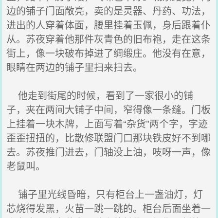
边的铺子门面敞亮，卖的是灵器、丹药、功法，
进出的人穿着体面，腰里挂着玉佩，身后跟着仆
从。苏夜穿着他那件灰青色的旧布袍，走在这条
街上，像一块破布掉进了绸缎庄。他没有在意，
眼睛在两边的铺子里扫来扫去。
他走到街尾的时候，看到了一家很小的铺
子，夹在两间大铺子中间，窄得像一条缝。门板
上挂着一块木牌，上面写着“杂货”两个字，字迹
歪歪扭扭的，比散修联盟门口那块铁皮好不到哪
去。苏夜推门进去，门轴没上油，吱呀一声，像
老鼠叫。
铺子里光线昏暗，只有柜台上一盏油灯，灯
芯烧得发黑，火苗一跳一跳的。柜台后面坐着一