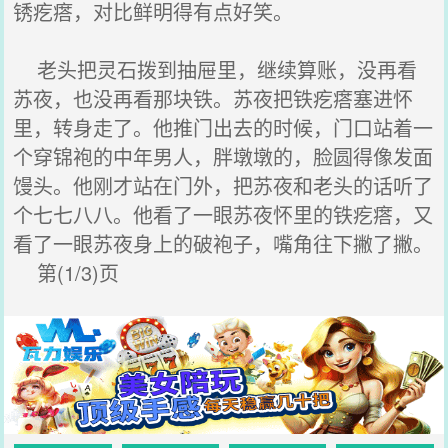
锈疙瘩，对比鲜明得有点好笑。
老头把灵石拨到抽屉里，继续算账，没再看
苏夜，也没再看那块铁。苏夜把铁疙瘩塞进怀
里，转身走了。他推门出去的时候，门口站着一
个穿锦袍的中年男人，胖墩墩的，脸圆得像发面
馒头。他刚才站在门外，把苏夜和老头的话听了
个七七八八。他看了一眼苏夜怀里的铁疙瘩，又
看了一眼苏夜身上的破袍子，嘴角往下撇了撇。
第(1/3)页