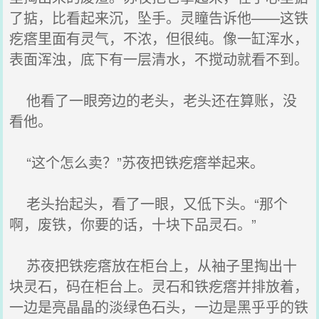
了掂，比看起来沉，坠手。灵瞳告诉他——这铁
疙瘩里面有灵气，不浓，但很纯。像一缸浑水，
表面浑浊，底下有一层清水，不搅动就看不到。
他看了一眼旁边的老头，老头还在算账，没
看他。
“这个怎么卖？”苏夜把铁疙瘩举起来。
老头抬起头，看了一眼，又低下头。“那个
啊，废铁，你要的话，十块下品灵石。”
苏夜把铁疙瘩放在柜台上，从袖子里掏出十
块灵石，码在柜台上。灵石和铁疙瘩并排放着，
一边是亮晶晶的淡绿色石头，一边是黑乎乎的铁