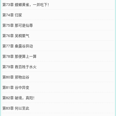
第73章 螳螂黄雀，一并吃下！
第74章 归家
第75章 那可是仙尊
第76章 吴桐聚气
第77章 桑露谷异动
第78章 那便算上一算
第79章 救百姓于水火
第80章 邪物出谷
第81章 谷中异变
第82章 破境，真阳！
第83章 何以至此