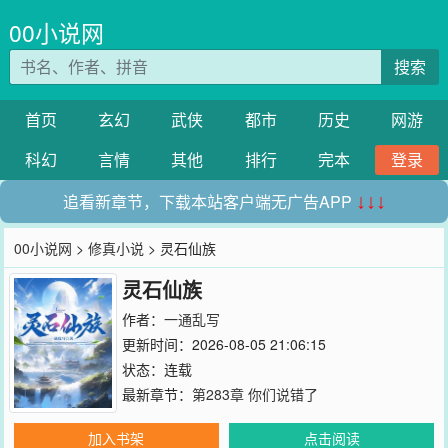
00小说网
搜索
首页
玄幻
武侠
都市
历史
网游
科幻
言情
其他
排行
完本
登录
追看新章节，下载本站客户端无广告APP
↓↓↓
00小说网
>
修真小说
> 灵石仙族
灵石仙族
作者：
一通乱写
更新时间：2026-08-05 21:06:15
状态：连载
最新章节：
第283章 你们说错了
加入书架
点击阅读