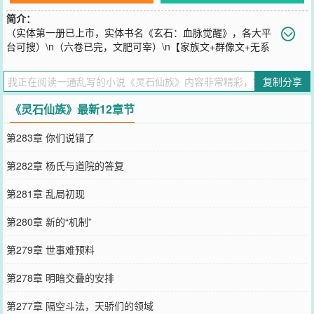
简介：
（实体第一册已上市，实体书名《玄石：血脉觉醒》，各大平
台可搜）\n（六卷已完，文肥可宰）\n【家族文+群像文+无系
统+不圣母+慢热+主角是一块石头+幕后+无女主】\n第一卷:风起松山
（已完）\n第二卷:凝元争锋（已完）\n第三卷:乘风化龙（已完）\n第
复制分享
四卷:惊鸿月陨（已完）\n第五卷:定鼎西北（已完）\n第六卷:沧澜仙争
（已完）\n第七卷:天海竞逐（连载）\n陈阳意外穿越，变成了一块诞
《灵石仙族》最新12章节
生了神智的奇异灵石。\n不但能够吐纳天地灵气修炼，而且随着修为
境界增长，他还能够不断获得新的能力神通。\n陈阳就这么静静的躺
第283章 你们说错了
了二十年，直到秘境现世之日，杨家二人涉险进入秘境中寻觅机缘，
命运的齿轮开始了运转。\n（本书境界:聚气、凝元、通灵、真意、洞
第282章 杨氏与道院的答复
玄、踏虚、通天、渡劫、飞升...）
您要是觉得《
灵石仙族
》还不错的话请不要忘记向您QQ群和微博微信
第281章 乱局初现
里的朋友推荐哦！
第280章 新的“机制”
第279章 世事难预料
第278章 明暗交叠的安排
第277章 隔空斗法，天骄们的领域