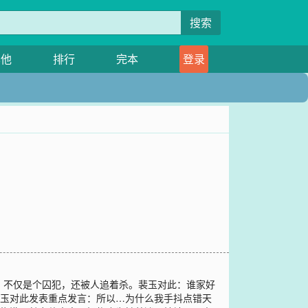
搜索
其他
排行
完本
登录
，不仅是个囚犯，还被人追着杀。裴玉对此：谁家好
裴玉对此发表重点发言：所以…为什么我手抖点错天