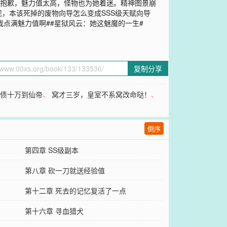
？抱歉，魅力值太高，怪物也为她着迷。精神图景崩
，本该死掉的废物向导怎么变成SSS级天赋向导
戏点满魅力值啊##星狱风云：她这魅魔的一生#
复制分享
负债十万到仙帝
、
窝才三岁，皇室不系窝改命哒！
、
倒序
第四章 SS级副本
第八章 砍一刀就送经验值
第十二章 死去的记忆复活了一点
第十六章 寻血猎犬