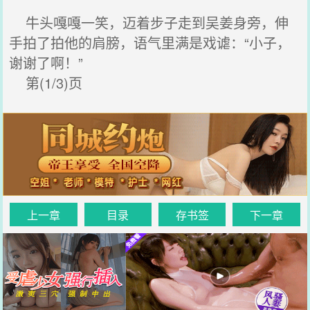
牛头嘎嘎一笑，迈着步子走到吴姜身旁，伸
手拍了拍他的肩膀，语气里满是戏谑：“小子，
谢谢了啊！”
第(1/3)页
上一章
目录
存书签
下一章