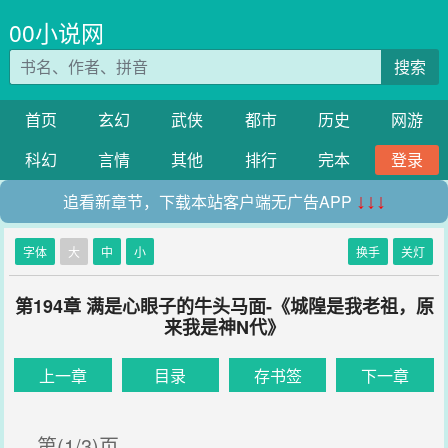
00小说网
搜索
首页
玄幻
武侠
都市
历史
网游
科幻
言情
其他
排行
完本
登录
追看新章节，下载本站客户端无广告APP
↓↓↓
字体
大
中
小
换手
关灯
第194章 满是心眼子的牛头马面-《城隍是我老祖，原
来我是神N代》
上一章
目录
存书签
下一章
第(1/3)页