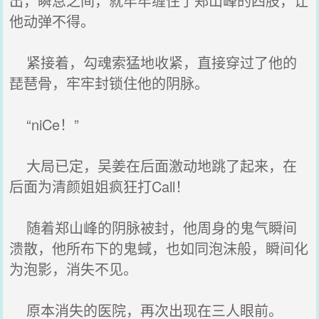
出，瞬息之间，就牢牢缠住了郑山峰的四肢，让
他动弹不得。
紧接着，勾魂索猛地收紧，直接穿过了他的
琵琶骨，牢牢封锁住他的阴脉。
“niCe！”
大局已定，吴姜在后面激动地跳了起来，在
后面为清颜姐姐疯狂打Call！
随着郑山峰的阴脉被封，他周身的鬼气瞬间
溃散，他所布下的鬼蜮，也如同泡沫般，瞬间化
为泡影，消失不见。
原本消失的医院，再次出现在三人眼前。