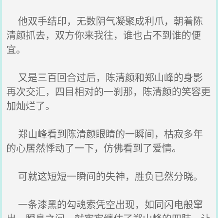
他双手结印，无数阴气凝聚成利爪，朝着陈
清颜抓去，双方你来我往，谁也占不到谁的便
宜。
又是三百回合过后，陈清颜和郑山峰的身影
再次交汇，四目相对的一刹那，陈清颜的笑容更
加灿烂了。
郑山峰看到陈清颜眼睛的一瞬间，枯寂多年
的心居然悸动了一下，仿佛看到了爱情。
可就这短短一瞬间的失神，胜负已然分晓。
一条漆黑的勾魂索凭空出现，如同闪电般窜