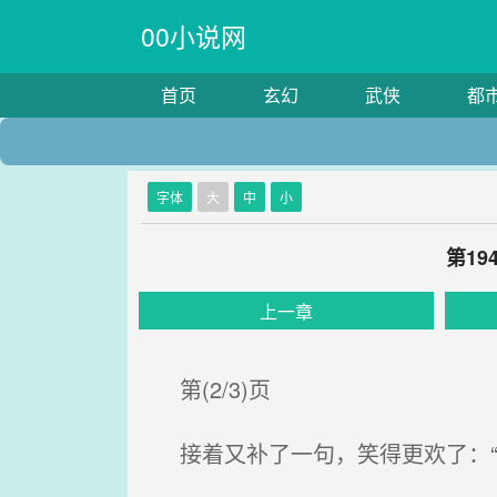
00小说网
首页
玄幻
武侠
都
字体
大
中
小
第1
上一章
第(2/3)页
接着又补了一句，笑得更欢了：“