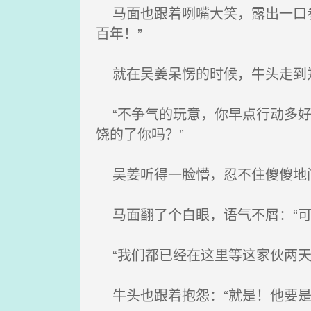
马面也跟着咧嘴大笑，露出一口参
百年！”
就在吴姜呆愣的时候，牛头走到郑
“不争气的玩意，你早点行动多好
饶的了你吗？”
吴姜听得一脸懵，忍不住傻傻地问
马面翻了个白眼，语气不屑：“可
“我们都已经在这里等这家伙两天
牛头也跟着抱怨：“就是！他要是