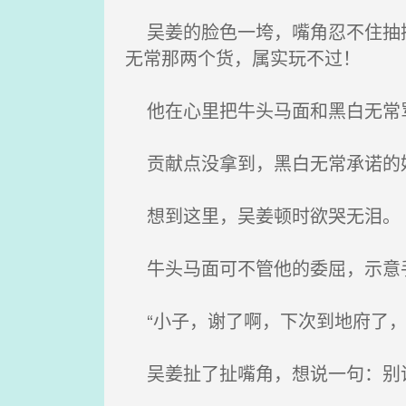
吴姜的脸色一垮，嘴角忍不住抽搐
无常那两个货，属实玩不过！
他在心里把牛头马面和黑白无常
贡献点没拿到，黑白无常承诺的好
想到这里，吴姜顿时欲哭无泪。
牛头马面可不管他的委屈，示意手
“小子，谢了啊，下次到地府了，
吴姜扯了扯嘴角，想说一句：别请