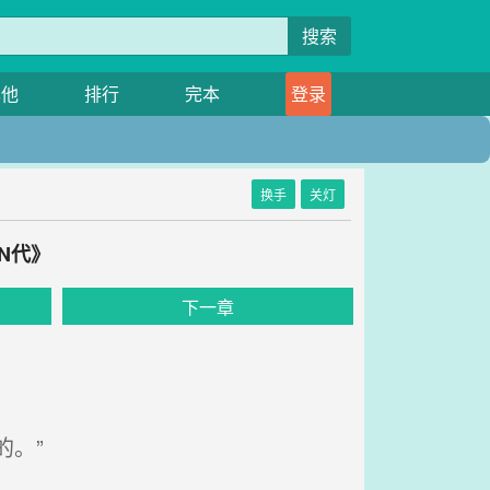
搜索
其他
排行
完本
登录
换手
关灯
N代》
下一章
。”