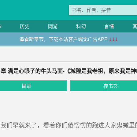
市
历史
网游
科幻
言情
追看新章节，下载本站客户端无广告APP
↓↓↓
94章 满是心眼子的牛头马面-《城隍是我老祖，原来我是神
目录
存书签
我们早就来了，看着你们傻愣愣的跑进人家鬼蜮里的