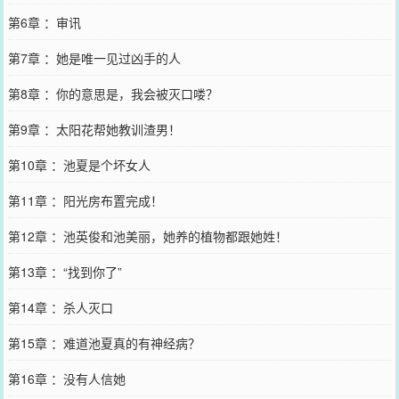
第6章 ：审讯
第7章 ：她是唯一见过凶手的人
第8章 ：你的意思是，我会被灭口喽？
第9章 ：太阳花帮她教训渣男！
第10章 ：池夏是个坏女人
第11章 ：阳光房布置完成！
第12章 ：池英俊和池美丽，她养的植物都跟她姓！
第13章 ：“找到你了”
第14章 ：杀人灭口
第15章 ：难道池夏真的有神经病？
第16章 ：没有人信她