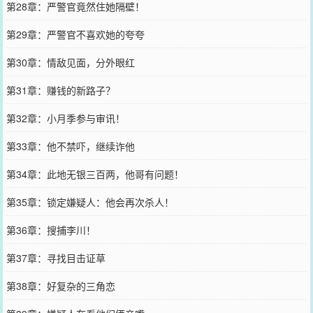
第28章：严警官竟然住她隔壁！
第29章：严警官不喜欢她的夸夸
第30章：情敌见面，分外眼红
第31章：赚钱的新路子？
第32章：小月季参与审讯！
第33章：他不禁吓，继续诈他
第34章：此地无银三百两，他哥有问题！
第35章：锁定嫌疑人：他会再次杀人！
第36章：搜捕李川！
第37章：寻找目击证草
第38章：好复杂的三角恋