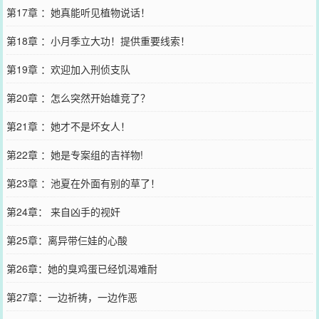
第17章 ：她真能听见植物说话！
第18章 ：小月季立大功！提供重要线索！
第19章 ：欢迎加入刑侦支队
第20章 ：怎么突然开始雄竞了？
第21章 ：她才不是坏女人！
第22章 ：她是专案组的吉祥物!
第23章 ：池夏在外面有别的草了！
第24章： 来自凶手的视奸
第25章：离异带仨娃的心酸
第26章：她的臭鸡蛋已经饥渴难耐
第27章：一边祈祷，一边作恶