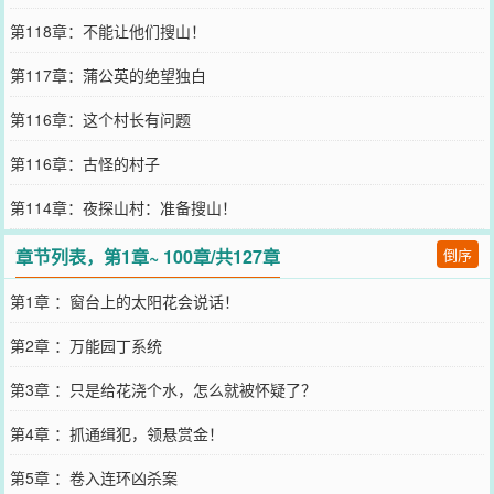
第118章：不能让他们搜山！
第117章：蒲公英的绝望独白
第116章：这个村长有问题
第116章：古怪的村子
第114章：夜探山村：准备搜山！
章节列表，第1章~ 100章/共127章
倒序
第1章 ：窗台上的太阳花会说话！
第2章 ：万能园丁系统
第3章 ：只是给花浇个水，怎么就被怀疑了？
第4章 ：抓通缉犯，领悬赏金！
第5章 ：卷入连环凶杀案