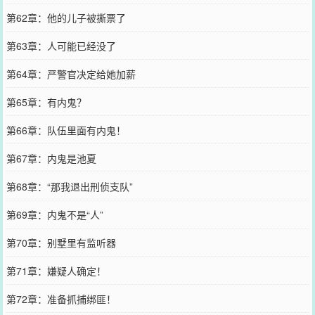
第62章：他的儿子被撕票了
第63章：人可能已经没了
第64章：严警官决定给她加薪
第65章：有内鬼？
第66章：队伍里面有内鬼！
第67章：内鬼是池夏
第68章：“那我退出刑侦支队”
第69章：内鬼不是“人”
第70章：别墅里有监听器
第71章：嫌疑人确定！
第72章：准备抓捕绑匪！