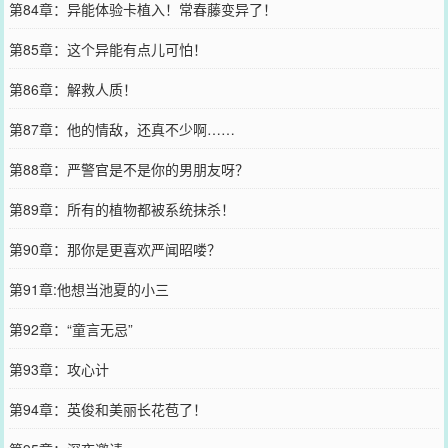
第84章：异能体验卡植入！常春藤变异了！
第85章：这个异能有点儿可怕！
第86章：解救人质！
第87章：他的情敌，还真不少啊……
第88章：严警官是不是你的男朋友呀？
第89章：所有的植物都被系统抹杀！
第90章：那你是更喜欢严闻昭喽？
第91章:他想当池夏的小三
第92章：“童言无忌”
第93章：攻心计
第94章：英俊和美丽长花苞了！