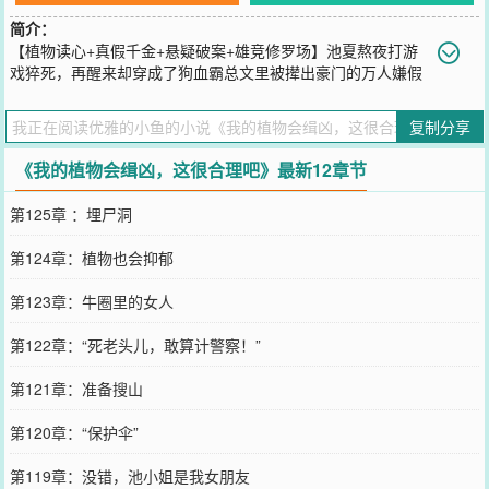
简介：
【植物读心+真假千金+悬疑破案+雄竞修罗场】池夏熬夜打游
戏猝死，再醒来却穿成了狗血霸总文里被撵出豪门的万人嫌假
千金。坏消息，她穷得要死，泡面都得掰成两半吃。好消息，她能听
见植物说话，还觉醒了系统！池夏发现了商机！憨憨的太阳花：“夏
复制分享
夏，通缉犯就藏在这栋烂尾楼里！”悬赏金到手，可以吃顿好的了！毛
茸茸的狗尾巴草：“夏夏，绑架首富千金的凶手往那边跑了！”池夏领
《我的植物会缉凶，这很合理吧》最新12章节
着警察追过去，成功解救首富千金，首富直接给了她一张银行卡！发
财了！池夏只想赚钱，却被警察局的人盯上，强行入编。而她养的那
第125章 ：埋尸洞
些植物，也逐渐变得不对劲了…蒲公英身子一抖，种子快速飘出去开
启自动追踪模式。“夏夏，我的种子追踪到内奸了，快去！”有毒的喷
第124章：植物也会抑郁
瓜张开大嘴，喷出的毒液直接让毒贩团灭。“哈哈，本瓜早就蹲守在
此！夏夏快来，这伙毒贩都被我放倒了！”垂丝茉莉深吸一口气，藤条
第123章：牛圈里的女人
瞬间飞出去十多米。“该死的人贩子，给老娘滚过来！”罪犯一个一个
落网，池夏奖金拿到手软，本想退休躺平，组织却往她房里塞了好几
第122章：“死老头儿，敢算计警察！”
个美男。“说吧，想要哪个？还是全部都要？”池夏看着面前这几个被
她招惹过又没负责的男人，有些慌张。完了，欠的情债找上门了…
第121章：准备搜山
您要是觉得《
我的植物会缉凶，这很合理吧
》还不错的话请不要忘记
向您QQ群和微博微信里的朋友推荐哦！
第120章：“保护伞”
第119章：没错，池小姐是我女朋友