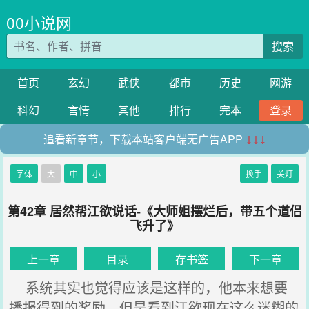
00小说网
搜索
首页
玄幻
武侠
都市
历史
网游
科幻
言情
其他
排行
完本
登录
追看新章节，下载本站客户端无广告APP
↓↓↓
字体
大
中
小
换手
关灯
第42章 居然帮江欲说话-《大师姐摆烂后，带五个道侣
飞升了》
上一章
目录
存书签
下一章
系统其实也觉得应该是这样的，他本来想要
播报得到的奖励，但是看到江欲现在这么迷糊的