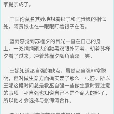
家提亲成了。
王国伦莫名其妙地想着银子和阿贵娘的相似
处，阿贵娘也在一眼眼盯着银子在看。
蓝雨感觉到苏槿夕的目光一直在自己的身
上，一双炯炯硕大的黝黑双眼扑闪着，朝着苏槿
夕看了过来，冲着苏槿夕嘴角清淡一笑。
王妮知道巫自强的缺点，虽然巫自强非常聪
明，但对做生意方面确实差了那么一根筋，所以
王妮这段时间总是教巫自强一些做生意时要注意
的事项。巫自强也知道自己不是个商人的料子，
所以他才会选择与张海涛合作。