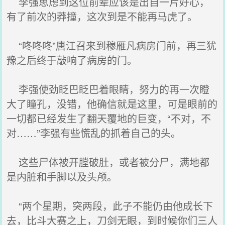
李强思虑到这位前辈应该是出自一片好心，
有了前次的莽撞，这次到是不能再马虎了。
“咚咚咚”唐江召来到穆雁凡病房门前，再三犹
豫之后终于敲响了病房的门。
李强使劲眨巴眨巴着眼睛，努力的再一次瞪
大了瞳孔，没错，他确信就是这里，可是眼前的
一切都已经发生了翻天覆地的巨变，“不对，不
对……”李强有些慌乱的抓着自己的头。
这些尸体被开膛破肚，或者被分尸，满地都
是内脏和手脚以及头颅。
“两个星期，突两段，此子不能仍由他成长下
去，比斗大赛之上，刀剑无眼，到时候你们三人