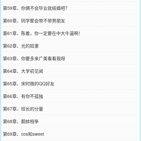
第59章、你俩不会毕业就结婚吧？
第60章、同学聚会带不带男朋友
第61章、陈着，你一定要在中大牛逼啊！
第62章、光的奴隶
第63章、你要多来广美看看我呀
第64章、大学初见闻
第65章、宋时微的QQ好友
第66章、有你不孤独
第67章、班长的分量
第68章、鹬蚌相争
第69章、cos和sweet