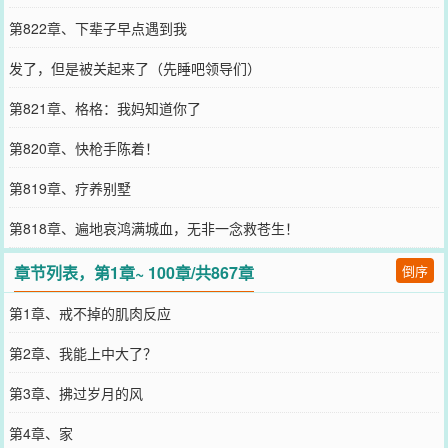
第822章、下辈子早点遇到我
发了，但是被关起来了（先睡吧领导们）
第821章、格格：我妈知道你了
第820章、快枪手陈着！
第819章、疗养别墅
第818章、遍地哀鸿满城血，无非一念救苍生！
章节列表，第1章~ 100章/共867章
倒序
第1章、戒不掉的肌肉反应
第2章、我能上中大了？
第3章、拂过岁月的风
第4章、家