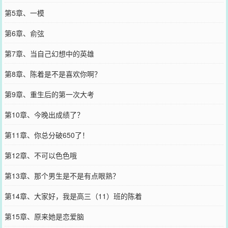
第5章、一模
第6章、俞弦
第7章、当自己幻想中的英雄
第8章、陈着是不是喜欢你啊？
第9章、重生后的第一次大考
第10章、今晚出成绩了？
第11章、你总分破650了！
第12章、不可以色色哦
第13章、那个男生是不是有点眼熟？
第14章、大家好，我是高三（11）班的陈着
第15章、原来她是恋爱脑