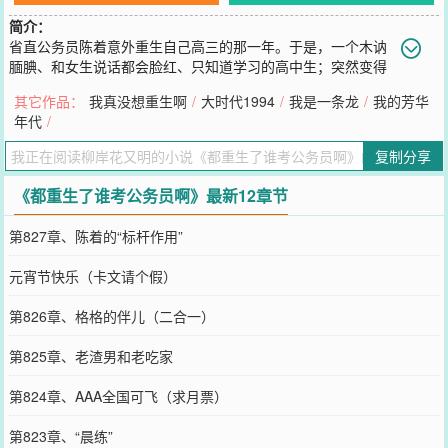
简介：
省直公务员陈着意外重生自己高三的那一年。于是，一个木讷
腼腆、和女生说话都会脸红、只知道学习的高中生；突然变得
通晓人情世故，说话做事总是恰到好处，不仅改变了人生轨迹，也越
其它作品：
我真没想重生啊
/
大时代1994
/
我是一条龙
/
我的芳华
来越吸引女孩子的关注。女生：陈着你有什么优点？陈着：人老实，
年代
/
话不多。发小：我觉得骗人是不对的，你现在一点都不老实。陈着：
没骗！人老，实话不多。（首先声明，绝对不是作者真实经历）
复制分享
您要是觉得《
都重生了谁考公务员啊
》还不错的话请不要忘记向您QQ
群和微博微信里的朋友推荐哦！
《都重生了谁考公务员啊》最新12章节
第827章、陈着的“标杆作用”
元宵节快乐（卡文请个假）
第826章、格格的伴儿（二合一）
第825章、老渣男和老吃家
第824章、AAA全国可飞（求月票）
第823章、“晨练”