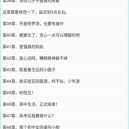
第38章、怪你儿子不是真的陈着
这章需要修改一下，延迟到3点左右。
第39章、不是修罗场，也要有操作
第40章、都重生了，贪心一点可以理解的吧
第41章、爱皱眉的妈妈
第42章、是心动呀，糟糕眼神躲不掉
第43章、陈着重生后的小圈子
第44章、欲买桂花同载酒，终不似，少年游
第45章、岭院见！
第46章、高中生活，正式结束！
第47章、高考后我要做什么？
第48章、那个初中女同桌叫小柳