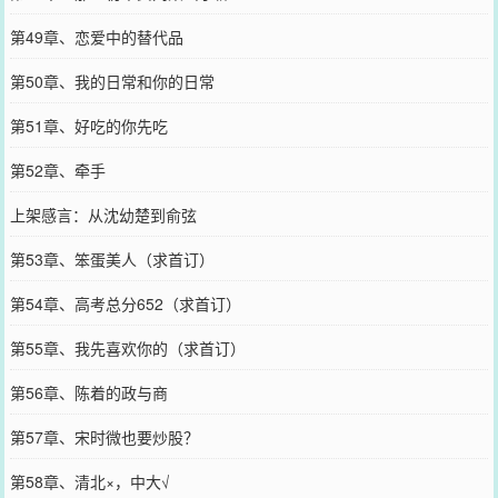
第49章、恋爱中的替代品
第50章、我的日常和你的日常
第51章、好吃的你先吃
第52章、牵手
上架感言：从沈幼楚到俞弦
第53章、笨蛋美人（求首订）
第54章、高考总分652（求首订）
第55章、我先喜欢你的（求首订）
第56章、陈着的政与商
第57章、宋时微也要炒股？
第58章、清北×，中大√