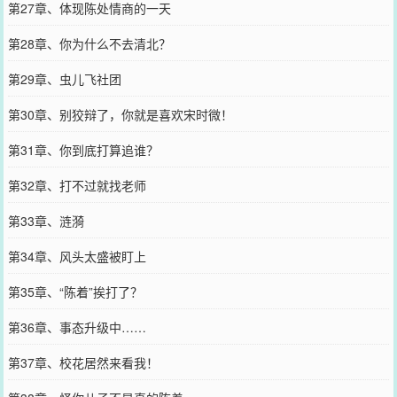
第27章、体现陈处情商的一天
第28章、你为什么不去清北？
第29章、虫儿飞社团
第30章、别狡辩了，你就是喜欢宋时微！
第31章、你到底打算追谁？
第32章、打不过就找老师
第33章、涟漪
第34章、风头太盛被盯上
第35章、“陈着”挨打了？
第36章、事态升级中……
第37章、校花居然来看我！