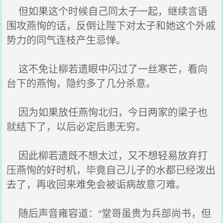
但如果这个时候自己同太子一起，继续言语
围攻燕恂的话，反倒让陛下对太子和她这个外戚
势力的同气连枝产生忌惮。
这不免让柳若遗眼中闪过了一丝寒芒，看向
台下的燕恂，隐约多了几分杀意。
因为如果放任燕恂北归，今日两家的梁子也
就结下了，以后必定后患无穷。
因此柳若遗既不想太过，又不想轻易放弃打
压燕恂的好时机，毕竟自己儿子的水都已经泼出
去了，再收回来难免会被诟病故意刁难。
随后声音雍容道：“堂哥虽贵为兵部尚书，但