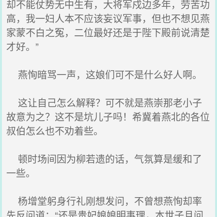
却不能仗势无中生有，大将军戍边多年，劳苦功
高，我一妇人本不应该妄议军事，但也不想见燕
家蒙不白之冤，二位最好还是于陛下殿前说清楚
才好。”
燕恂暗骂一声，这娘们可不是什么好人啊。
这让自己怎么解释？可不就是燕崇那老小子
故意为之？这不是坑儿子吗！希冀着燕北的各位
叔伯怎么也不劝着些。
顿时场间因为柳若遗的话，气氛算是缓和了
一些。
杨增堂躬身行礼刚想发问，不曾想燕恂却率
先反问道：“还是贵妃娘娘明事理，本世子且问