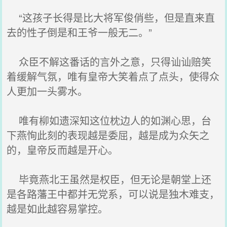
“这孩子长得是比大将军俊俏些，但是直来直
去的性子倒是和王爷一般无二。”
众臣不解这番话的言外之意，只得讪讪赔笑
着缓解气氛，唯有皇帝大笑着点了点头，使得众
人更加一头雾水。
唯有柳如遗深知这位枕边人的如渊心思，台
下燕恂此刻的表现越是委屈，越是成为众矢之
的，皇帝反而越是开心。
毕竟燕北王虽然是权臣，但无论是朝堂上还
是各路藩王中都并无党系，可以说是独木难支，
越是如此越容易掌控。