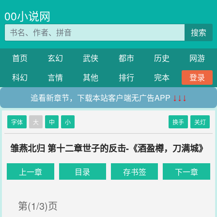
00小说网
搜索
首页
玄幻
武侠
都市
历史
网游
科幻
言情
其他
排行
完本
登录
追看新章节，下载本站客户端无广告APP
↓↓↓
字体
大
中
小
换手
关灯
雏燕北归 第十二章世子的反击-《酒盈樽，刀满城》
上一章
目录
存书签
下一章
第(1/3)页