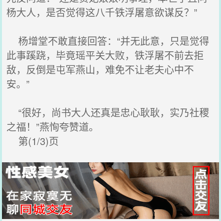
杨大人，是否觉得这八千铁浮屠意欲谋反？”
杨增堂不敢直接回答：“并无此意，只是觉得
此事蹊跷，毕竟瑶平关大败，铁浮屠不前去拒
敌，反倒是屯军燕山，难免不让老夫心中不
安。”
“很好，尚书大人还真是忠心耿耿，实乃社稷
之福！”燕恂夸赞道。
第(1/3)页