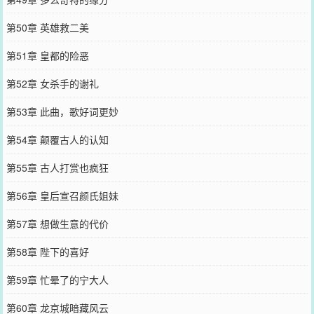
第50章 英雄救二美
第51章 皇都的险恶
第52章 女杀手的谢礼
第53章 此曲，歌好词更妙
第54章 颠覆古人的认知
第55章 古人打赏也疯狂
第56章 皇后宣召颜氏姐妹
第57章 想做生意的代价
第58章 陛下的喜好
第59章 忙晕了的宁大人
第60章 龙京城暗藏风云