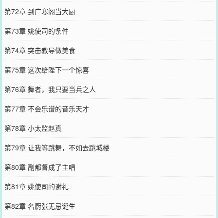
第72章 到广寒阁当大厨
第73章 姚使司的条件
第74章 突击教导做美食
第75章 这次给陛下一个惊喜
第76章 舞者，我只要当兵之人
第77章 不会乐谱的音乐天才
第78章 小太监赵真
第79章 让我等跳舞，不如去跳城楼
第80章 副都督成了主唱
第81章 姚使司的谢礼
第82章 名厨张无忌诞生