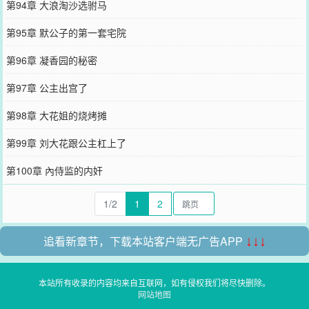
第94章 大浪淘沙选驸马
第95章 默公子的第一套宅院
第96章 凝香园的秘密
第97章 公主出宫了
第98章 大花姐的烧烤摊
第99章 刘大花跟公主杠上了
第100章 內侍监的内奸
1/2
1
2
追看新章节，下载本站客户端无广告APP
↓↓↓
本站所有收录的内容均来自互联网，如有侵权我们将尽快删除。
网站地图