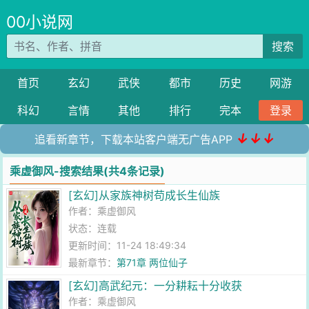
00小说网
搜索
首页
玄幻
武侠
都市
历史
网游
科幻
言情
其他
排行
完本
登录
↓↓↓
追看新章节，下载本站客户端无广告APP
乘虚御风-搜索结果(共4条记录)
[玄幻]从家族神树苟成长生仙族
作者：
乘虚御风
状态：连载
更新时间：11-24 18:49:34
最新章节：
第71章 两位仙子
[玄幻]高武纪元：一分耕耘十分收获
作者：
乘虚御风