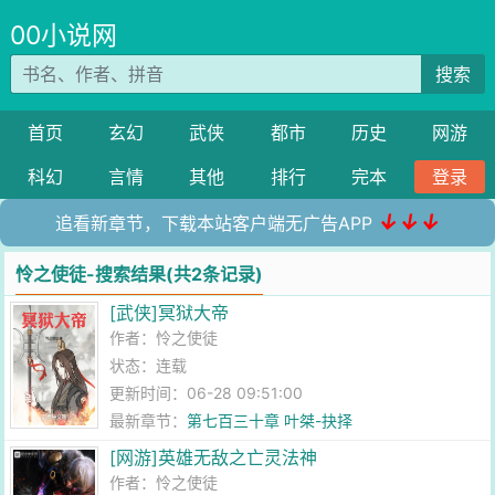
00小说网
搜索
首页
玄幻
武侠
都市
历史
网游
科幻
言情
其他
排行
完本
登录
↓↓↓
追看新章节，下载本站客户端无广告APP
怜之使徒-搜索结果(共2条记录)
[武侠]冥狱大帝
作者：
怜之使徒
状态：连载
更新时间：06-28 09:51:00
最新章节：
第七百三十章 叶桀-抉择
[网游]英雄无敌之亡灵法神
作者：
怜之使徒