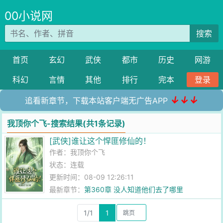
00小说网
搜索
首页
玄幻
武侠
都市
历史
网游
科幻
言情
其他
排行
完本
登录
↓↓↓
追看新章节，下载本站客户端无广告APP
我顶你个飞-搜索结果(共1条记录)
[武侠]谁让这个悍匪修仙的！
作者：
我顶你个飞
状态：连载
更新时间：08-09 12:26:11
最新章节：
第360章 没人知道他们去了哪里
1/1
1