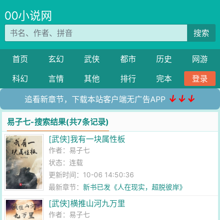
00小说网
搜索
首页
玄幻
武侠
都市
历史
网游
科幻
言情
其他
排行
完本
登录
↓↓↓
追看新章节，下载本站客户端无广告APP
易子七-搜索结果(共7条记录)
[武侠]我有一块属性板
作者：
易子七
状态：连载
更新时间：10-06 14:50:36
最新章节：
新书已发《人在现实，超脱彼岸》
[武侠]横推山河九万里
作者：
易子七