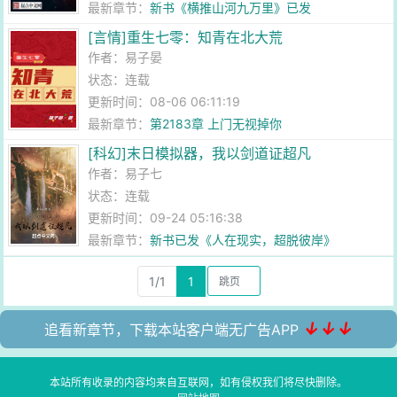
最新章节：
新书《横推山河九万里》已发
[言情]重生七零：知青在北大荒
作者：
易子晏
状态：连载
更新时间：08-06 06:11:19
最新章节：
第2183章 上门无视掉你
[科幻]末日模拟器，我以剑道证超凡
作者：
易子七
状态：连载
更新时间：09-24 05:16:38
最新章节：
新书已发《人在现实，超脱彼岸》
1/1
1
↓↓↓
追看新章节，下载本站客户端无广告APP
本站所有收录的内容均来自互联网，如有侵权我们将尽快删除。