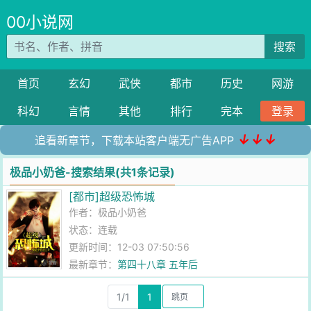
00小说网
搜索
首页
玄幻
武侠
都市
历史
网游
科幻
言情
其他
排行
完本
登录
↓↓↓
追看新章节，下载本站客户端无广告APP
极品小奶爸-搜索结果(共1条记录)
[都市]超级恐怖城
作者：
极品小奶爸
状态：连载
更新时间：12-03 07:50:56
最新章节：
第四十八章 五年后
1/1
1