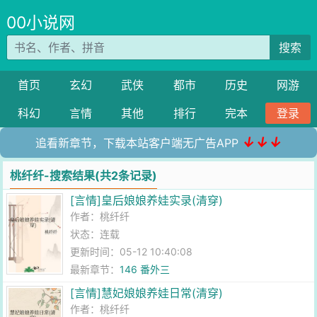
00小说网
搜索
首页
玄幻
武侠
都市
历史
网游
科幻
言情
其他
排行
完本
登录
↓↓↓
追看新章节，下载本站客户端无广告APP
桃纤纤-搜索结果(共2条记录)
[言情]皇后娘娘养娃实录(清穿)
作者：
桃纤纤
状态：连载
更新时间：05-12 10:40:08
最新章节：
146 番外三
[言情]慧妃娘娘养娃日常(清穿)
作者：
桃纤纤