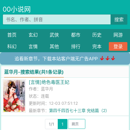
00小说网
搜索
首页
玄幻
武侠
都市
历史
网游
科幻
言情
其他
排行
完本
登录
↓↓↓
追看新章节，下载本站客户端无广告APP
蓝华月-搜索结果(共1条记录)
[言情]绝色毒医王妃
作者：
蓝华月
状态：连载
更新时间：12-03 07:51:12
最新章节：
第四千四百七十三章 完结篇（2）
1/1
1