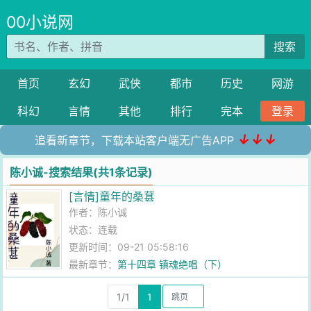
00小说网
搜索
首页
玄幻
武侠
都市
历史
网游
科幻
言情
其他
排行
完本
登录
↓↓↓
追看新章节，下载本站客户端无广告APP
陈小诚-搜索结果(共1条记录)
[言情]童年的桑葚
作者：
陈小诚
状态：连载
更新时间：09-21 05:58:16
最新章节：
第十四章 镇魂绝唱（下）
1/1
1